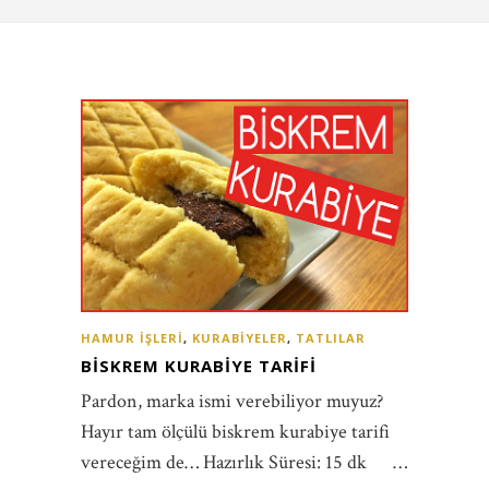
HAMUR İŞLERI
,
KURABIYELER
,
TATLILAR
BISKREM KURABIYE TARIFI
Pardon, marka ismi verebiliyor muyuz?
Hayır tam ölçülü biskrem kurabiye tarifi
vereceğim de… Hazırlık Süresi: 15 dk …