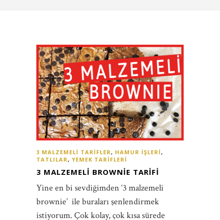
3 MALZEMELI TARIFLER
,
HAMUR İŞLERI
,
TATLILAR
,
YEMEK TARIFLERI
3 MALZEMELI BROWNIE TARIFI
Yine en bi sevdiğimden ‘3 malzemeli
brownie’ ile buraları şenlendirmek
istiyorum. Çok kolay, çok kısa sürede