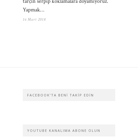
tarçın serpip koklamalara doyamıyoruz.
Yapmak…
16 Mart 2018
FACEBOOK’TA BENI TAKIP EDIN
YOUTUBE KANALIMA ABONE OLUN