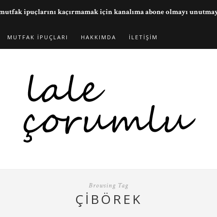
ve mutfak ipuçlarını kaçırmamak için kanalıma abone olmayı unutma
MUTFAK İPUÇLARI
HAKKIMDA
İLETIŞIM
Browsing Tag
ÇIBÖREK