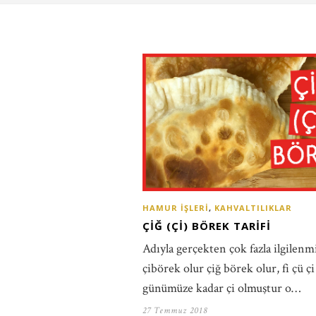
HAMUR İŞLERI
,
KAHVALTILIKLAR
ÇIĞ (ÇI) BÖREK TARIFI
Adıyla gerçekten çok fazla ilgilen
çibörek olur çiğ börek olur, fi çü ç
günümüze kadar çi olmuştur o…
27 Temmuz 2018