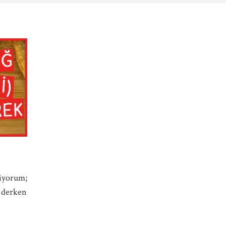
miyorum;
i derken