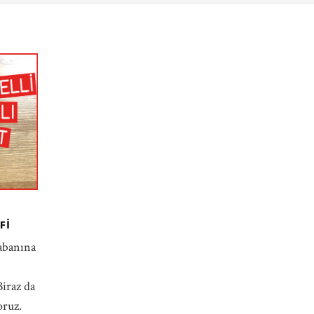
FI
Tabanına
Biraz da
oruz.