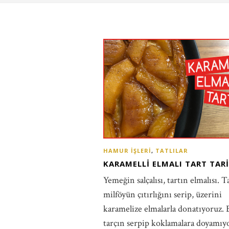
HAMUR İŞLERI
,
TATLILAR
KARAMELLI ELMALI TART TARI
Yemeğin salçalısı, tartın elmalısı. 
milföyün çıtırlığını serip, üzerini
karamelize elmalarla donatıyoruz. 
tarçın serpip koklamalara doyamıy