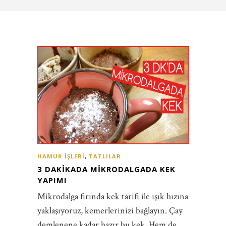
HAMUR İŞLERI
,
TATLILAR
3 DAKIKADA MIKRODALGADA KEK
YAPIMI
Mikrodalga fırında kek tarifi ile ışık hızına
yaklaşıyoruz, kemerlerinizi bağlayın. Çay
demlenene kadar hazır bu kek. Hem de