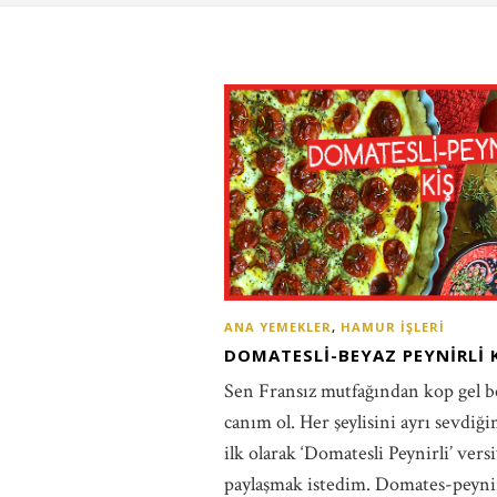
ANA YEMEKLER
,
HAMUR İŞLERI
DOMATESLI-BEYAZ PEYNIRLI 
Sen Fransız mutfağından kop gel 
canım ol. Her şeylisini ayrı sevdiği
ilk olarak ‘Domatesli Peynirli’ ver
paylaşmak istedim. Domates-peyn