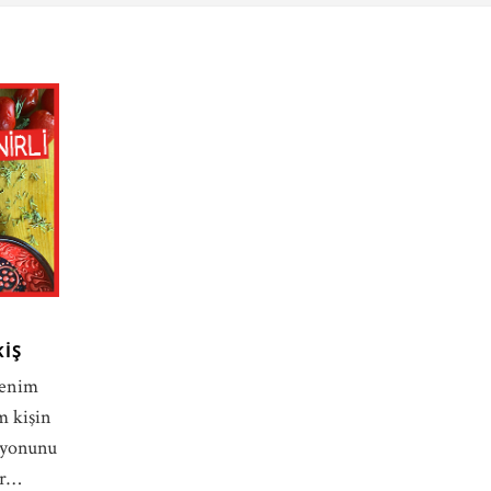
KIŞ
benim
m kişin
siyonunu
ir…