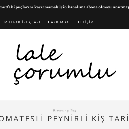
ve mutfak ipuçlarını kaçırmamak için kanalıma abone olmayı unutma
MUTFAK İPUÇLARI
HAKKIMDA
İLETIŞIM
Browsing Tag
OMATESLI PEYNIRLI KIŞ TARI