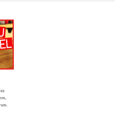
ay.
şem,
orum.