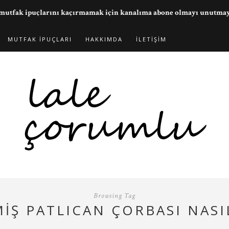
ve mutfak ipuçlarını kaçırmamak için kanalıma abone olmayı unutma
MUTFAK İPUÇLARI
HAKKIMDA
İLETIŞIM
Browsing Tag
IŞ PATLICAN ÇORBASI NASIL