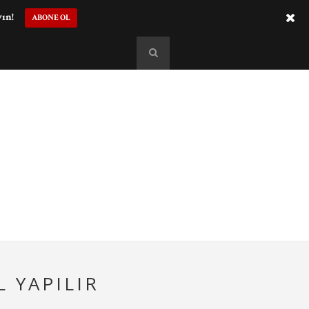
yın!
ABONE OL
 YAPILIR