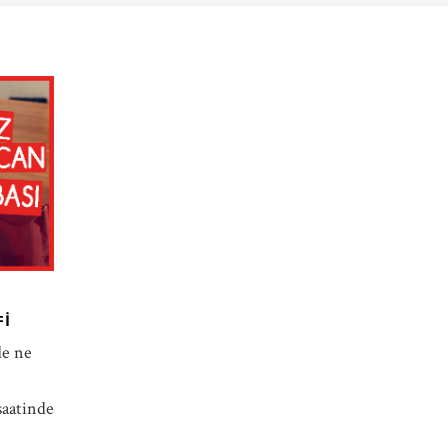
FI
de ne
saatinde