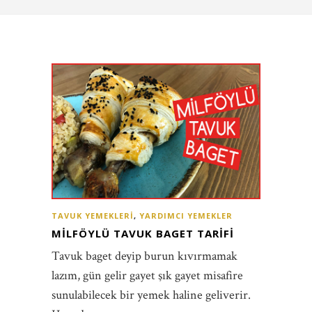
TAVUK YEMEKLERI
,
YARDIMCI YEMEKLER
MILFÖYLÜ TAVUK BAGET TARIFI
Tavuk baget deyip burun kıvırmamak
lazım, gün gelir gayet şık gayet misafire
sunulabilecek bir yemek haline geliverir.