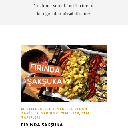
Yardımcı yemek tariflerine bu
kategoriden ulaşabilirsiniz.
MEZELER
,
SEBZE YEMEKLERI
,
VEGAN
TARIFLER
,
YARDIMCI YEMEKLER
,
YEMEK
TARIFLERI
FIRINDA ŞAKŞUKA