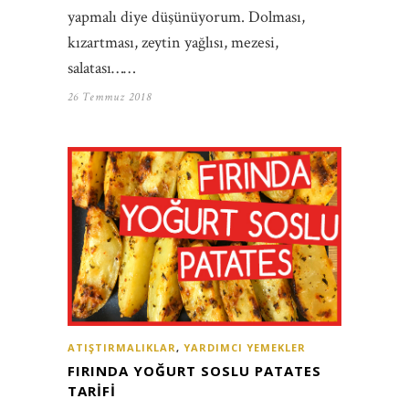
yapmalı diye düşünüyorum. Dolması,
kızartması, zeytin yağlısı, mezesi,
salatası……
26 Temmuz 2018
ATIŞTIRMALIKLAR
,
YARDIMCI YEMEKLER
FIRINDA YOĞURT SOSLU PATATES
TARIFI