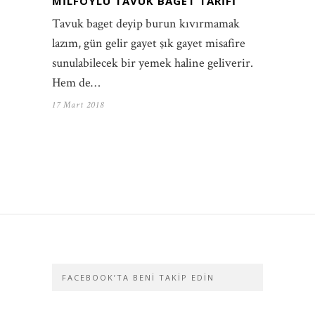
MILFÖYLÜ TAVUK BAGET TARIFI
Tavuk baget deyip burun kıvırmamak
lazım, gün gelir gayet şık gayet misafire
sunulabilecek bir yemek haline geliverir.
Hem de…
17 Mart 2018
FACEBOOK’TA BENI TAKIP EDIN