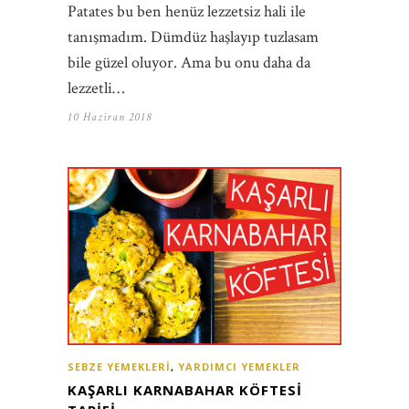
Patates bu ben henüz lezzetsiz hali ile
tanışmadım. Dümdüz haşlayıp tuzlasam
bile güzel oluyor. Ama bu onu daha da
lezzetli…
10 Haziran 2018
SEBZE YEMEKLERI
,
YARDIMCI YEMEKLER
KAŞARLI KARNABAHAR KÖFTESI