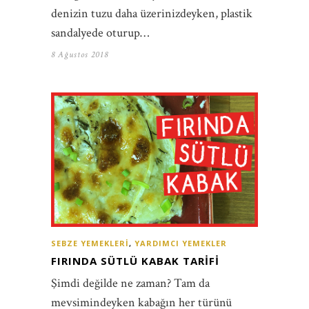
denizin tuzu daha üzerinizdeyken, plastik
sandalyede oturup…
8 Ağustos 2018
SEBZE YEMEKLERI
,
YARDIMCI YEMEKLER
FIRINDA SÜTLÜ KABAK TARIFI
Şimdi değilde ne zaman? Tam da
mevsimindeyken kabağın her türünü