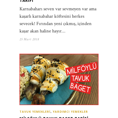
TARIFI
Karnabaharı seven var sevmeyen var ama
kaşarlı karnabahar köftesini herkes
sevecek! Fırından yeni çıkmış, içinden
kaşar akan haline hayır…
25 Mart 2018
TAVUK YEMEKLERI
,
YARDIMCI YEMEKLER