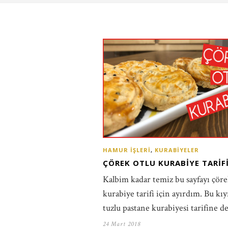
HAMUR İŞLERI
,
KURABIYELER
ÇÖREK OTLU KURABIYE TARIF
Kalbim kadar temiz bu sayfayı çöre
kurabiye tarifi için ayırdım. Bu kıy
tuzlu pastane kurabiyesi tarifine d
24 Mart 2018