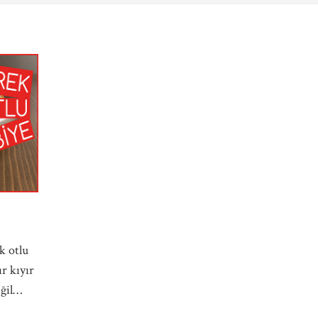
I
k otlu
ır kıyır
eğil…