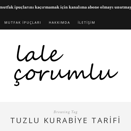
ve mutfak ipuçlarını kaçırmamak için kanalıma abone olmayı unutma
MUTFAK İPUÇLARI
HAKKIMDA
İLETIŞIM
Browsing Tag
TUZLU KURABIYE TARIFI