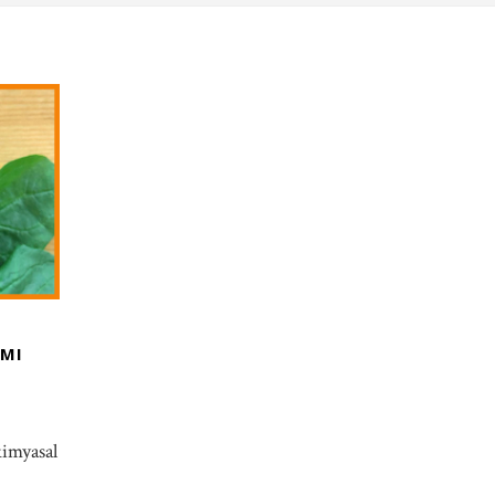
IMI
kimyasal