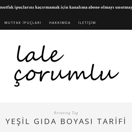
ve mutfak ipuçlarını kaçırmamak için kanalıma abone olmayı unutma
MUTFAK İPUÇLARI
HAKKIMDA
İLETIŞIM
Browsing Tag
YEŞIL GIDA BOYASI TARIFI