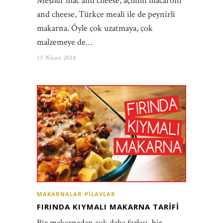
Meşhur mac and cheese, açılımı macaroni
and cheese, Türkçe meali ile de peynirli
makarna. Öyle çok uzatmaya, çok
malzemeye de…
15 Nisan 2018
MAKARNALAR-PILAVLAR
FIRINDA KIYMALI MAKARNA TARIFI
Bir makarnadan çok daha fazlası, bir