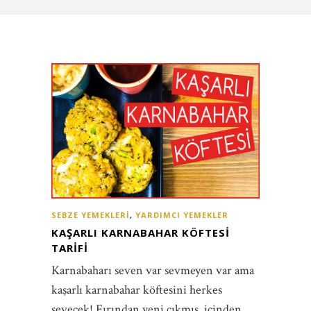
SEBZE YEMEKLERI
,
YARDIMCI YEMEKLER
KAŞARLI KARNABAHAR KÖFTESI
TARIFI
Karnabaharı seven var sevmeyen var ama
kaşarlı karnabahar köftesini herkes
sevecek! Fırından yeni çıkmış, içinden