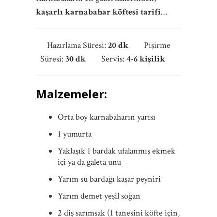
kaşarlı karnabahar köftesi tarifi
…
Hazırlama Süresi:
20
dk
Pişirme
Süresi:
30 dk
Servis:
4-6 kişilik
Malzemeler:
Orta boy karnabaharın yarısı
1 yumurta
Yaklaşık 1 bardak ufalanmış ekmek
içi ya da galeta unu
Yarım su bardağı kaşar peyniri
Yarım demet yeşil soğan
2 diş sarımsak (1 tanesini köfte için,