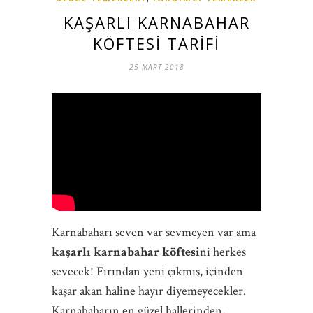
KAŞARLI KARNABAHAR
KÖFTESI TARIFI
25 MART 2018
Karnabaharı seven var sevmeyen var ama
kaşarlı karnabahar köftesi
ni herkes
sevecek! Fırından yeni çıkmış, içinden
kaşar akan haline hayır diyemeyecekler.
Karnabaharın en güzel hallerinden,