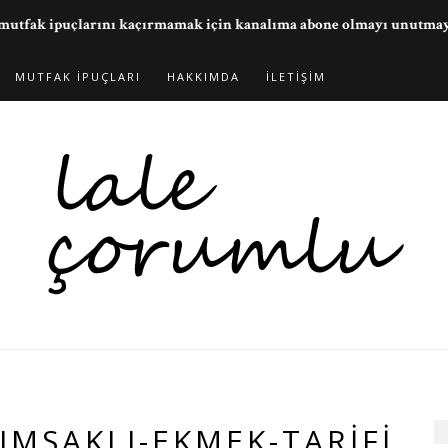
ve mutfak ipuçlarını kaçırmamak için kanalıma abone olmayı unutma
MUTFAK İPUÇLARI
HAKKIMDA
İLETIŞIM
RIMSAKLI-EKMEK-TARIFI