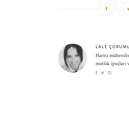
LALE ÇORUM
Harita mühendisi
mutfak ipuçları v