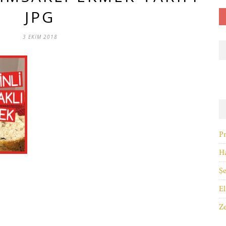
JPG
3 EKIM 2018
Pr
Ha
Şe
El
Ze