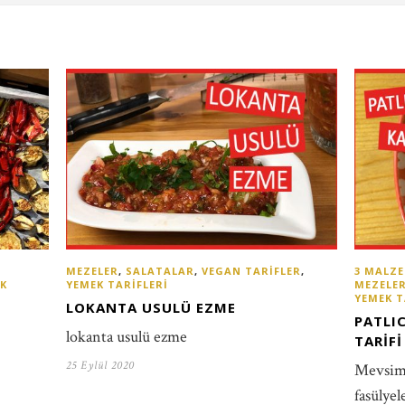
MEZELER
,
SALATALAR
,
VEGAN TARIFLER
,
3 MALZE
K
YEMEK TARIFLERI
MEZELE
YEMEK T
LOKANTA USULÜ EZME
PATLI
lokanta usulü ezme
TARIFI
25 Eylül 2020
Mevsim g
fasülyel