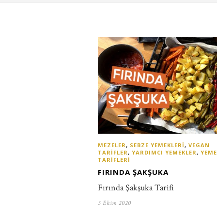
MEZELER
,
SEBZE YEMEKLERI
,
VEGAN
TARIFLER
,
YARDIMCI YEMEKLER
,
YEME
TARIFLERI
FIRINDA ŞAKŞUKA
Fırında Şakşuka Tarifi
3 Ekim 2020