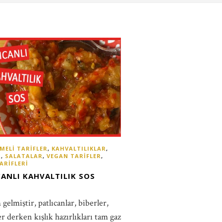
MELI TARIFLER
,
KAHVALTILIKLAR
,
R
,
SALATALAR
,
VEGAN TARIFLER
,
ARIFLERI
CANLI KAHVALTILIK SOS
elmiştir, patlıcanlar, biberler,
er derken kışlık hazırlıkları tam gaz