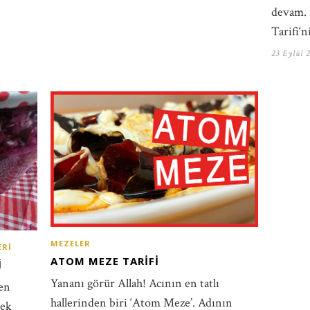
devam. B
Tarifi‘n
23 Eylül 
MEZELER
ERI
ATOM MEZE TARIFI
I
Yananı görür Allah! Acının en tatlı
en
hallerinden biri ‘Atom Meze’. Adının
pek