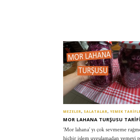
MEZELER
,
SALATALAR
,
YEMEK TARIFL
MOR LAHANA TURŞUSU TARIF
‘Mor lahana’ yı çok sevmeme rağm
hiçbir işlem uygulamadan yemeyi 