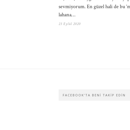
sevmiyorum. En güzel hali de bu ‘
lahana…
23 Eylül 2020
FACEBOOK’TA BENI TAKIP EDIN