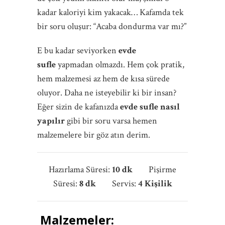
kadar kaloriyi kim yakacak… Kafamda tek
bir soru oluşur: “Acaba dondurma var mı?”
E bu kadar seviyorken
evde
sufle
yapmadan olmazdı. Hem çok pratik,
hem malzemesi az hem de kısa sürede
oluyor. Daha ne isteyebilir ki bir insan?
Eğer sizin de kafanızda
evde sufle nasıl
yapılır
gibi bir soru varsa hemen
malzemelere bir göz atın derim.
Hazırlama Süresi:
10 dk
Pişirme
Süresi:
8 dk
Servis:
4 Kişilik
Malzemeler: