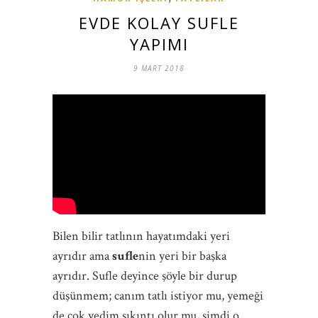
EVDE KOLAY SUFLE
YAPIMI
9 MART 2018
Bilen bilir tatlının hayatımdaki yeri
ayrıdır ama
sufle
nin yeri bir başka
ayrıdır. Sufle deyince şöyle bir durup
düşünmem; canım tatlı istiyor mu, yemeği
de çok yedim sıkıntı olur mu, şimdi o