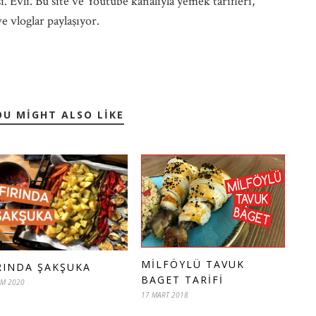
. Evli. Bu site ve Youtube kanalıyla yemek tarifleri,
e vloglar paylaşıyor.
OU MIGHT ALSO LIKE
MILFÖYLÜ TAVUK
RINDA ŞAKŞUKA
BAGET TARIFI
IM 2020
17 MART 2018