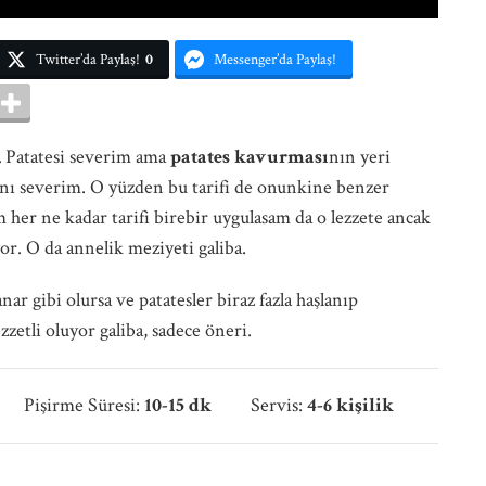
Twitter’da Paylaş!
0
Messenger’da Paylaş!
lı… Patatesi severim ama
patates kavurması
nın yeri
ını severim. O yüzden bu tarifi de onunkine benzer
her ne kadar tarifi birebir uygulasam da o lezzete ancak
or. O da annelik meziyeti galiba.
ar gibi olursa ve patatesler biraz fazla haşlanıp
zetli oluyor galiba, sadece öneri.
işirme Süresi:
10-15 dk
Servis:
4-6 kişilik