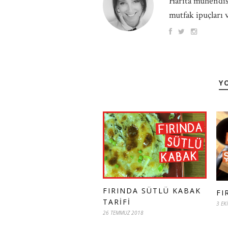
Harita mühendisi
mutfak ipuçları v
Y
FIRINDA SÜTLÜ KABAK
FI
TARIFI
3 EK
26 TEMMUZ 2018