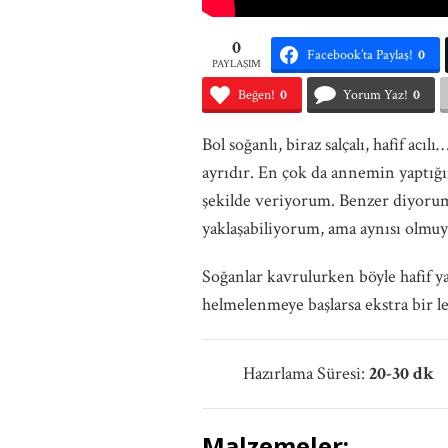
0
Facebook’ta Paylaş!
0
PAYLAŞIM
Beğen!
0
Yorum Yaz!
0
Bol soğanlı, biraz salçalı, hafif acı
ayrıdır. En çok da annemin yaptığ
şekilde veriyorum. Benzer diyorum 
yaklaşabiliyorum, ama aynısı olmuy
Soğanlar kavrulurken böyle hafif yan
helmelenmeye başlarsa ekstra bir lez
Hazırlama Süresi:
20-30 dk
P
Malzemeler: