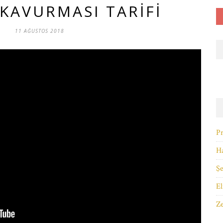
KAVURMASI TARIFI
11 AĞUSTOS 2018
Pr
Ha
Şe
El
Ze