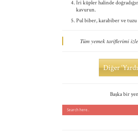
İri küpler halinde doğradığın
kavurun.
Pul biber, karabiber ve tuzu 
Tüm yemek tariflerimi izl
Diğer ‘Yardı
Başka bir ye