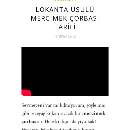
LOKANTA USULÜ
MERCIMEK ÇORBASI
TARIFI
13 EKIM 2018
Sevmeyeni var mı bilmiyorum, şöyle mis
gibi tereyağ kokan sıcacık bir
mercimek
çorbası
nı. Hele ki dışarıda yiyorsak!
Herkese daha lezzetli geliyor, kimse